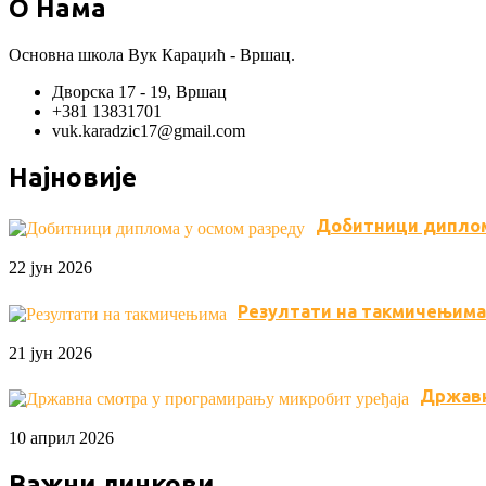
О Нама
Основна школа Вук Караџић - Вршац.
Дворска 17 - 19, Вршац
+381 13831701
vuk.karadzic17@gmail.com
Најновије
Добитници диплом
22 јун 2026
Резултати на такмичењима
21 јун 2026
Државн
10 април 2026
Важни линкови