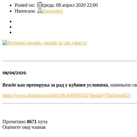
Posted on:
среда, 08 април 2020 22:00
Написала
Nastavnici
08/04/2020.
Вежбе као препорука за рад у кућним условима
, намењене с
https://www.instagram.com/tv/
B-sQOHjJ1Il/?igshid=
l7tgj5acqh23
Прочитано
8671
пута
Оцените овај чланак