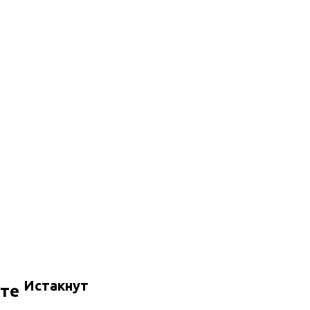
Истакнут
сте