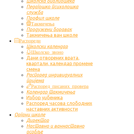
Школска библиотека
Педагошко психолошка
служба
Профил школе
Такмичења
Продужени боравак
Такмичења ван школе
Распореди
Школски календар
Школско звоно
Дани отворених врата,
квартали, календар промене
смена
Распоред индивидуалних
пријема
Распоред писаних провера
Календар такмичења
Избор уџбеника
Распоред часова слободних
наставних активности
Органи школе
Директор
Наставно и ваннаставно
особље