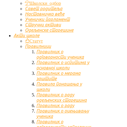
Школски одбор
Савет родитеља
Наставничко веће
Ученички парламент
Стручни активи
Одељенске старешине
Акти школе
Статут
Правилници
Правилник о
одговорности ученика
Правилник о испитима у
основној школи
Правилник о мерама
заштите
Правила понашања у
школи
Правилник о раду
одељенских старешина
Правилник о раду
Правилник о оцењивању
ученика
Правилник о