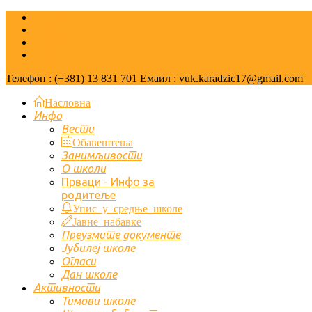
Контакт
Летопис
Галерија слика
Видео галерија
Телефон : (+381) 13 831 701 Емаил : vuk.karadzic17@gmail.com
Насловна
Инфо
Вести
Обавештења
Занимљивости
О школи
Првaци - Инфо за
родитеље
Упис у средње школе
Јавне набавке
Преузмите документе
Јубилеј школе
Огласи
Дан школе
Активности
Тимови школе