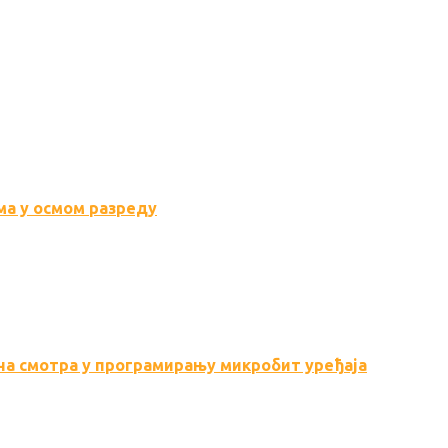
а у осмом разреду
а смотра у програмирању микробит уређаја