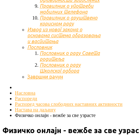
одговорности запослених
Правилник о употреби
мобилних телефона
Правилник о друштвено
корисном раду
Извод из новог закона о
основама система образовања
и васпитања
Пословник
Пословник о раду Савета
родитеља
Пословник о раду
Школског одбора
Завршни рачун
Насловна
Распореди
Распоред часова слободних наставних активности
Настава на даљину
Физичко онлајн - вежбе за све узрасте
Физичко онлајн - вежбе за све узра