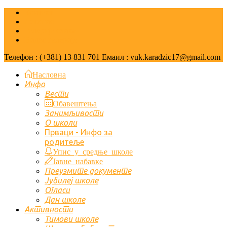
Контакт
Летопис
Галерија слика
Видео галерија
Телефон : (+381) 13 831 701 Емаил : vuk.karadzic17@gmail.com
Насловна
Инфо
Вести
Обавештења
Занимљивости
О школи
Првaци - Инфо за
родитеље
Упис у средње школе
Јавне набавке
Преузмите документе
Јубилеј школе
Огласи
Дан школе
Активности
Тимови школе