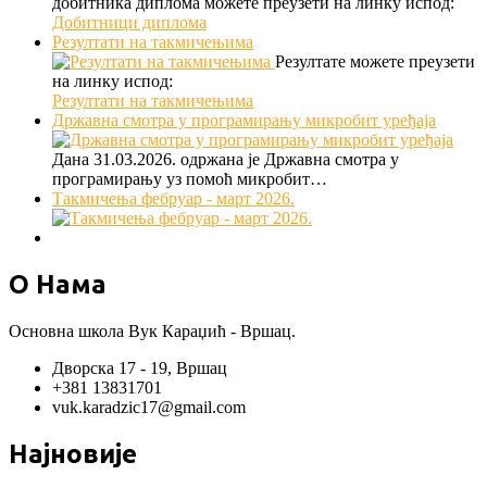
добитника диплома можете преузети на линку испод:
Добитници диплома
Резултати на такмичењима
Резултате можете преузети
на линку испод:
Резултати на такмичењима
Државна смотра у програмирању микробит уређаја
Дана 31.03.2026. одржана је Државна смотра у
програмирању уз помоћ микробит…
Такмичења фебруар - март 2026.
О Нама
Основна школа Вук Караџић - Вршац.
Дворска 17 - 19, Вршац
+381 13831701
vuk.karadzic17@gmail.com
Најновије