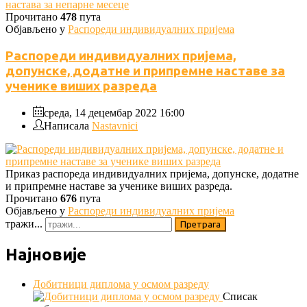
настава за непарне месеце
Прочитано
478
пута
Објављено у
Распореди индивидуалних пријема
Распореди индивидуалних пријема,
допунске, додатне и припремне наставе за
ученике виших разреда
среда, 14 децембар 2022 16:00
Написала
Nastavnici
Приказ распореда индивидуалних пријема, допунске, додатне
и припремне наставе за ученике виших разреда.
Прочитано
676
пута
Објављено у
Распореди индивидуалних пријема
тражи...
Претрага
Најновије
Добитници диплома у осмом разреду
Списак