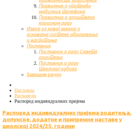
одговорности запослених
Правилник о употреби
мобилних телефона
Правилник о друштвено
корисном раду
Извод из новог закона о
основама система образовања
и васпитања
Пословник
Пословник о раду Савета
родитеља
Пословник о раду
Школског одбора
Завршни рачун
Насловна
Распореди
Распоред индивидуалних пријема
Распоред индивидуалних пријема родитеља,
допунске, додатне и припремне наставе у
школској 2024/25. години