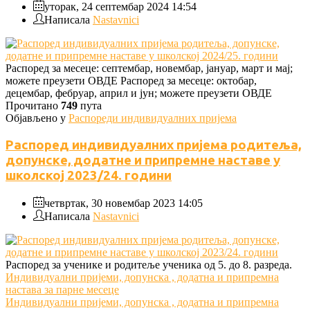
уторак, 24 септембар 2024 14:54
Написала
Nastavnici
Распоред за месеце: септембар, новембар, јануар, март и мај;
можете преузети ОВДЕ Распоред за месеце: октобар,
децембар, фебруар, април и јун; можете преузети ОВДЕ
Прочитано
749
пута
Објављено у
Распореди индивидуалних пријема
Распоред индивидуалних пријема родитеља,
допунске, додатне и припремне наставе у
школској 2023/24. години
четвртак, 30 новембар 2023 14:05
Написала
Nastavnici
Распоред за ученике и родитеље ученика од 5. до 8. разреда.
Индивидуални пријеми, допунска , додатна и припремна
настава за парне месеце
Индивидуални пријеми, допунска , додатна и припремна