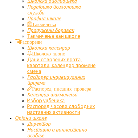
Школска библиотека
Педагошко психолошка
служба
Профил школе
Такмичења
Продужени боравак
Такмичења ван школе
Распореди
Школски календар
Школско звоно
Дани отворених врата,
квартали, календар промене
смена
Распоред индивидуалних
пријема
Распоред писаних провера
Календар такмичења
Избор уџбеника
Распоред часова слободних
наставних активности
Органи школе
Директор
Наставно и ваннаставно
особље