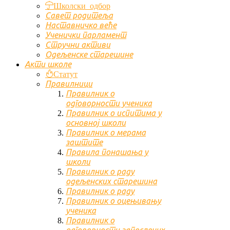
Школски одбор
Савет родитеља
Наставничко веће
Ученички парламент
Стручни активи
Одељенске старешине
Акти школе
Статут
Правилници
Правилник о
одговорности ученика
Правилник о испитима у
основној школи
Правилник о мерама
заштите
Правила понашања у
школи
Правилник о раду
одељенских старешина
Правилник о раду
Правилник о оцењивању
ученика
Правилник о