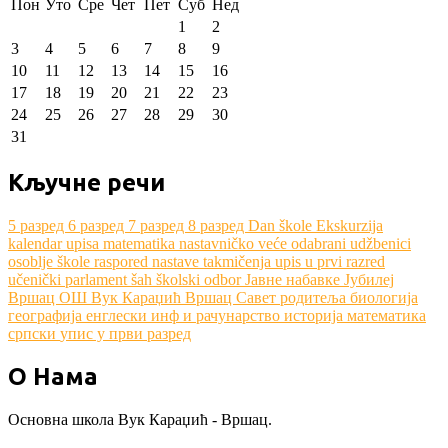
Пон
Уто
Сре
Чет
Пет
Суб
Нед
1
2
3
4
5
6
7
8
9
10
11
12
13
14
15
16
17
18
19
20
21
22
23
24
25
26
27
28
29
30
31
Кључне речи
5 разред
6 разред
7 разред
8 разред
Dan škole
Ekskurzija
kalendar upisa
matematika
nastavničko veće
odabrani udžbenici
osoblje škole
raspored nastave
takmičenja
upis u prvi razred
učenički parlament
šah
školski odbor
Јавне набавке
Јубилеј
Вршац
ОШ Вук Караџић Вршац
Савет родитеља
биологија
географија
енглески
инф и рачунарство
историја
математика
српски
упис у први разред
О Нама
Основна школа Вук Караџић - Вршац.