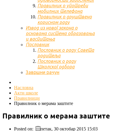
одговорности запослених
Правилник о употреби
мобилних телефона
Правилник о друштвено
корисном раду
Извод из новог закона о
основама система образовања
и васпитања
Пословник
Пословник о раду Савета
родитеља
Пословник о раду
Школског одбора
Завршни рачун
Насловна
Акти школе
Правилници
Правилник о мерама заштите
Правилник о мерама заштите
Posted on:
петак, 30 октобар 2015 15:03