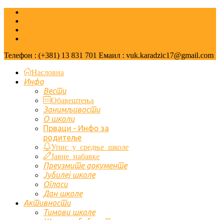
Контакт
Летопис
Галерија слика
Видео галерија
Телефон : (+381) 13 831 701 Емаил : vuk.karadzic17@gmail.com
Насловна
Инфо
Вести
Обавештења
Занимљивости
О школи
Првaци - Инфо за
родитеље
Упис у средње школе
Јавне набавке
Преузмите документе
Јубилеј школе
Огласи
Дан школе
Активности
Тимови школе