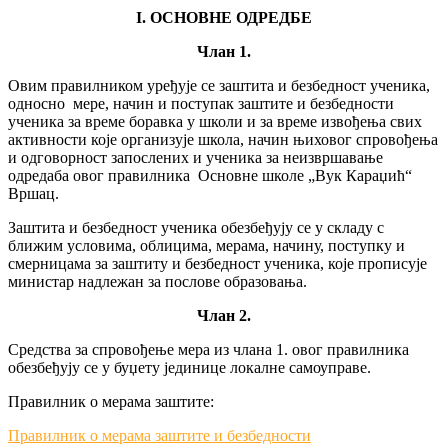
I. ОСНОВНЕ ОДРЕДБЕ
Члан 1.
Овим правилником уређује се заштита и безбедност ученика,
односно мере, начин и поступак заштите и безбедности
ученика за време боравка у школи и за време извођења свих
активности које организује школа, начин њиховог спровођења
и одговорност запослених и ученика за неизвршавање
одредаба овог правилника Основне школе „Вук Караџић“
Вршац.
Заштита и безбедност ученика обезбеђују се у складу с
ближим условима, облицима, мерама, начину, поступку и
смерницама за заштиту и безбедност ученика, које прописује
министар надлежан за послове образовања.
Члан 2.
Средства за спровођење мера из члана 1. овог правилника
обезбеђују се у буџету јединице локалне самоуправе.
Правилник о мерама заштите:
Правилник о мерама заштите и безбедности