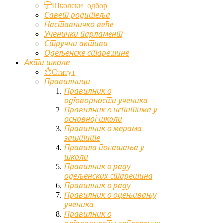
Школски одбор
Савет родитеља
Наставничко веће
Ученички парламент
Стручни активи
Одељенске старешине
Акти школе
Статут
Правилници
Правилник о
одговорности ученика
Правилник о испитима у
основној школи
Правилник о мерама
заштите
Правила понашања у
школи
Правилник о раду
одељенских старешина
Правилник о раду
Правилник о оцењивању
ученика
Правилник о