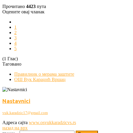
Прочитано
4423
пута
Оцените овај чланак
1
2
3
4
5
(1 Глас)
Таговано
Правилник о мерама заштите
ОШ Вук Караџић Вршац
Nastavnici
vuk.karadzic17@gmail.com
Адреса сајта
www.osvukkaradzicvs.rs
назад на врх