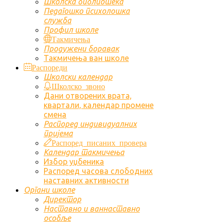
Школска библиотека
Педагошко психолошка
служба
Профил школе
Такмичења
Продужени боравак
Такмичења ван школе
Распореди
Школски календар
Школско звоно
Дани отворених врата,
квартали, календар промене
смена
Распоред индивидуалних
пријема
Распоред писаних провера
Календар такмичења
Избор уџбеника
Распоред часова слободних
наставних активности
Органи школе
Директор
Наставно и ваннаставно
особље