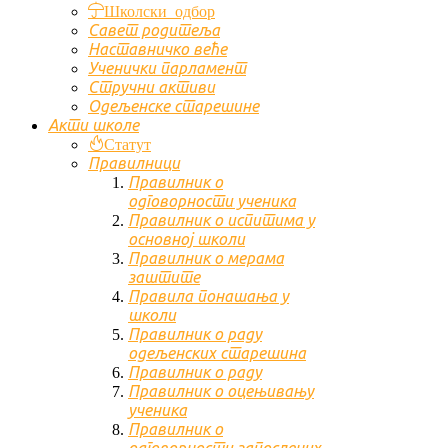
Школски одбор
Савет родитеља
Наставничко веће
Ученички парламент
Стручни активи
Одељенске старешине
Акти школе
Статут
Правилници
Правилник о
одговорности ученика
Правилник о испитима у
основној школи
Правилник о мерама
заштите
Правила понашања у
школи
Правилник о раду
одељенских старешина
Правилник о раду
Правилник о оцењивању
ученика
Правилник о