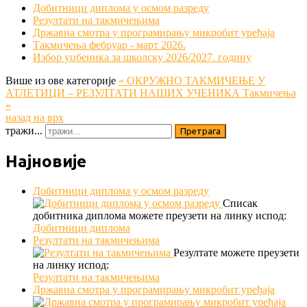
Добитници диплома у осмом разреду
Резултати на такмичењима
Државна смотра у програмирању микробит уређаја
Такмичења фебруар - март 2026.
Избор уџбеника за школску 2026/2027. годину
Више из ове категорије
« ОКРУЖНО ТАКМИЧЕЊЕ У
АТЛЕТИЦИ – РЕЗУЛТАТИ НАШИХ УЧЕНИКА
Такмичења
»
назад на врх
тражи...
Претрага
Најновије
Добитници диплома у осмом разреду
Списак
добитника диплома можете преузети на линку испод:
Добитници диплома
Резултати на такмичењима
Резултате можете преузети
на линку испод:
Резултати на такмичењима
Државна смотра у програмирању микробит уређаја