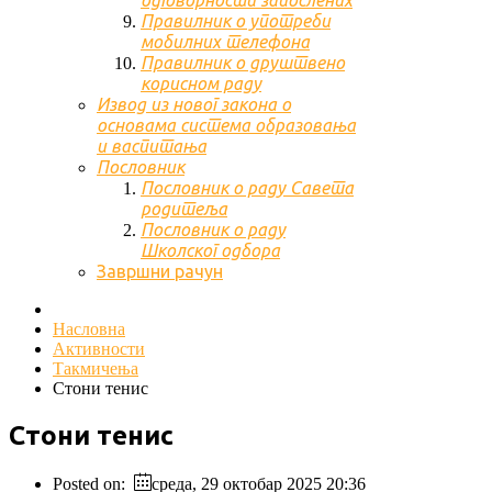
одговорности запослених
Правилник о употреби
мобилних телефона
Правилник о друштвено
корисном раду
Извод из новог закона о
основама система образовања
и васпитања
Пословник
Пословник о раду Савета
родитеља
Пословник о раду
Школског одбора
Завршни рачун
Насловна
Активности
Такмичења
Стони тенис
Стони тенис
Posted on:
среда, 29 октобар 2025 20:36