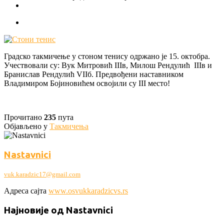
Градско такмичење у стоном тенису одржано је 15. октобра.
Учествовали су: Вук Митровић IIIв, Милош Рендулић IIIв и
Бранислав Рендулић VIIб. Предвођени наставником
Владимиром Бојиновићем освојили су III место!
Прочитано
235
пута
Објављено у
Такмичења
Nastavnici
vuk.karadzic17@gmail.com
Адреса сајта
www.osvukkaradzicvs.rs
Најновије од Nastavnici