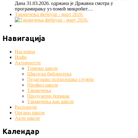
Дана 31.03.2026. одржана је Државна смотра у
програмирању уз помоћ микробит…
Такмичења фебруар - март 2026.
Навигација
Насловна
Инфо
Активности
Тимови школе
Школска библиотека
Педагошко психолошка служба
Профил школе
Такмичења
Продужени боравак
Такмичења ван школе
Распореди
Органи школе
Акти школе
Календар