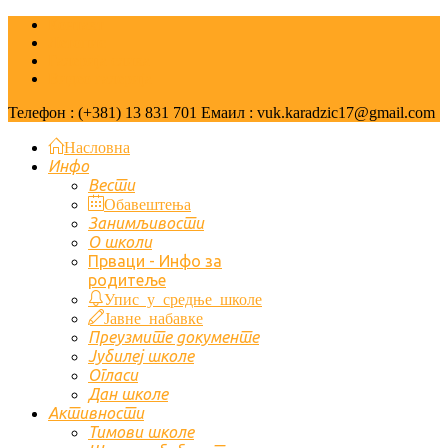
Контакт
Летопис
Галерија слика
Видео галерија
Телефон : (+381) 13 831 701 Емаил : vuk.karadzic17@gmail.com
Насловна
Инфо
Вести
Обавештења
Занимљивости
О школи
Првaци - Инфо за
родитеље
Упис у средње школе
Јавне набавке
Преузмите документе
Јубилеј школе
Огласи
Дан школе
Активности
Тимови школе