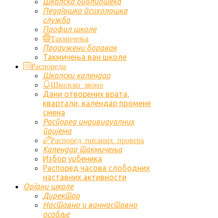
Школска библиотека
Педагошко психолошка
служба
Профил школе
Такмичења
Продужени боравак
Такмичења ван школе
Распореди
Школски календар
Школско звоно
Дани отворених врата,
квартали, календар промене
смена
Распоред индивидуалних
пријема
Распоред писаних провера
Календар такмичења
Избор уџбеника
Распоред часова слободних
наставних активности
Органи школе
Директор
Наставно и ваннаставно
особље