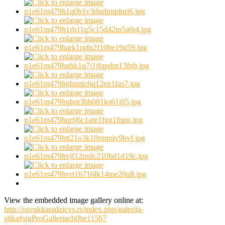
View the embedded image gallery online at:
http://osvukkaradzicvs.rs/index.php/galerija-
slika#sigProGalleriacb0be115b7