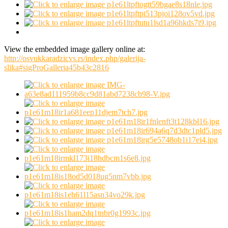
View the embedded image gallery online at:
http://osvukkaradzicvs.rs/index.php/galerija-
slika#sigProGalleria45b43c2816