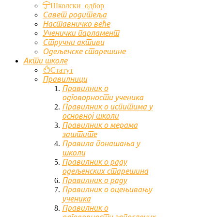
Школски одбор
Савет родитеља
Наставничко веће
Ученички парламент
Стручни активи
Одељенске старешине
Акти школе
Статут
Правилници
Правилник о
одговорности ученика
Правилник о испитима у
основној школи
Правилник о мерама
заштите
Правила понашања у
школи
Правилник о раду
одељенских старешина
Правилник о раду
Правилник о оцењивању
ученика
Правилник о