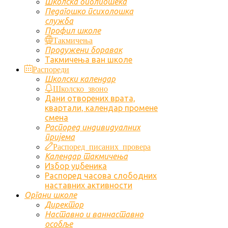
Школска библиотека
Педагошко психолошка
служба
Профил школе
Такмичења
Продужени боравак
Такмичења ван школе
Распореди
Школски календар
Школско звоно
Дани отворених врата,
квартали, календар промене
смена
Распоред индивидуалних
пријема
Распоред писаних провера
Календар такмичења
Избор уџбеника
Распоред часова слободних
наставних активности
Органи школе
Директор
Наставно и ваннаставно
особље