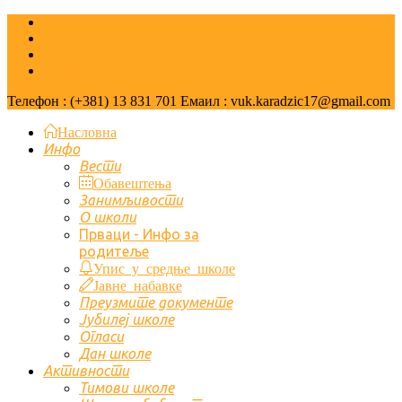
Контакт
Летопис
Галерија слика
Видео галерија
Телефон : (+381) 13 831 701 Емаил : vuk.karadzic17@gmail.com
Насловна
Инфо
Вести
Обавештења
Занимљивости
О школи
Првaци - Инфо за
родитеље
Упис у средње школе
Јавне набавке
Преузмите документе
Јубилеј школе
Огласи
Дан школе
Активности
Тимови школе