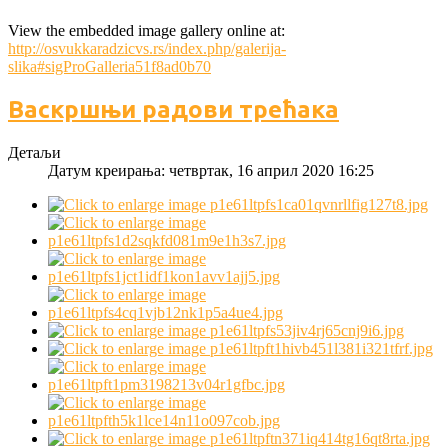
View the embedded image gallery online at:
http://osvukkaradzicvs.rs/index.php/galerija-
slika#sigProGalleria51f8ad0b70
Васкршњи радови трећака
Детаљи
Датум креирања: четвртак, 16 април 2020 16:25