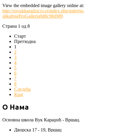
View the embedded image gallery online at:
http://osvukkaradzicvs.rs/index.php/galerija-
slika#sigProGalleria9d8c98d989
Страна 1 од 8
Старт
Претходна
1
2
3
4
5
6
7
8
Следећа
Крај
О Нама
Основна школа Вук Караџић - Вршац.
Дворска 17 - 19, Вршац