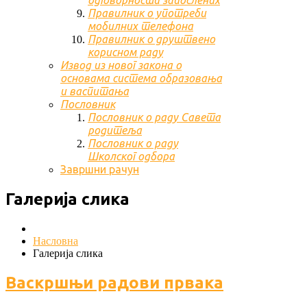
одговорности запослених
Правилник о употреби
мобилних телефона
Правилник о друштвено
корисном раду
Извод из новог закона о
основама система образовања
и васпитања
Пословник
Пословник о раду Савета
родитеља
Пословник о раду
Школског одбора
Завршни рачун
Галерија слика
Насловна
Галерија слика
Васкршњи радови првака