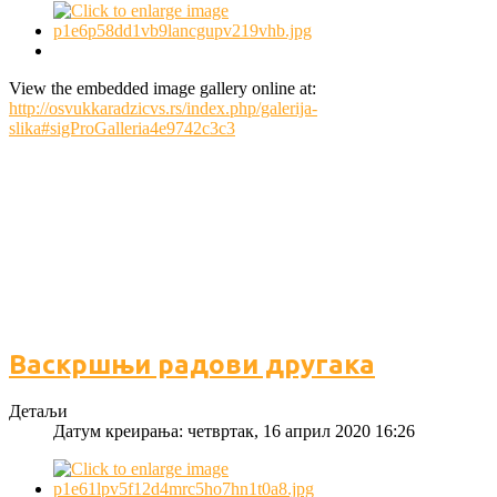
View the embedded image gallery online at:
http://osvukkaradzicvs.rs/index.php/galerija-
slika#sigProGalleria4e9742c3c3
Васкршњи радови другака
Детаљи
Датум креирања: четвртак, 16 април 2020 16:26