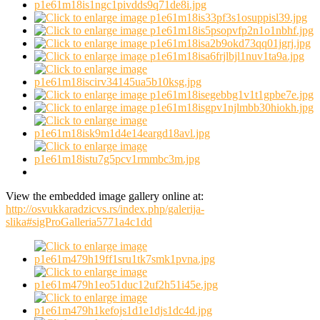
View the embedded image gallery online at:
http://osvukkaradzicvs.rs/index.php/galerija-
slika#sigProGalleria5771a4c1dd