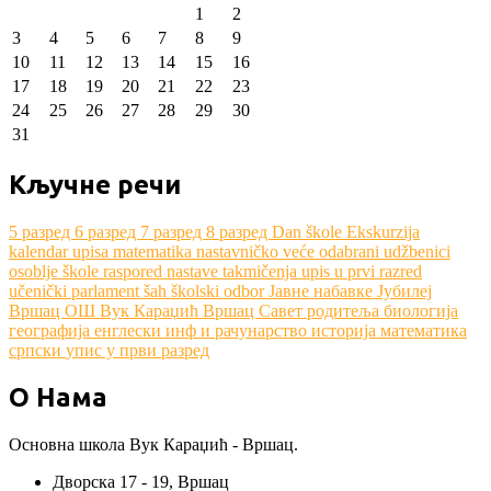
1
2
3
4
5
6
7
8
9
10
11
12
13
14
15
16
17
18
19
20
21
22
23
24
25
26
27
28
29
30
31
Кључне речи
5 разред
6 разред
7 разред
8 разред
Dan škole
Ekskurzija
kalendar upisa
matematika
nastavničko veće
odabrani udžbenici
osoblje škole
raspored nastave
takmičenja
upis u prvi razred
učenički parlament
šah
školski odbor
Јавне набавке
Јубилеј
Вршац
ОШ Вук Караџић Вршац
Савет родитеља
биологија
географија
енглески
инф и рачунарство
историја
математика
српски
упис у први разред
О Нама
Основна школа Вук Караџић - Вршац.
Дворска 17 - 19, Вршац