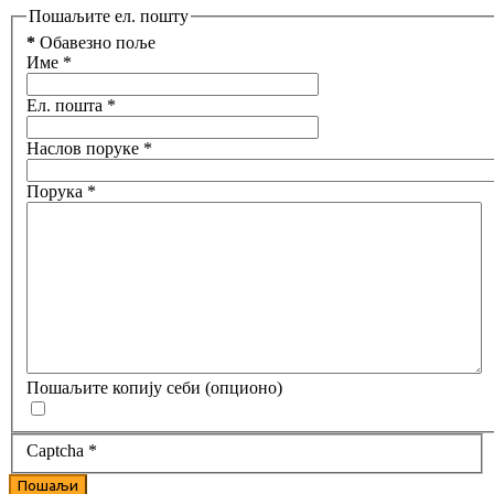
Пошаљите ел. пошту
*
Обавезно поље
Име
*
Ел. пошта
*
Наслов поруке
*
Порука
*
Пошаљите копију себи
(опционо)
Captcha
*
Пошаљи