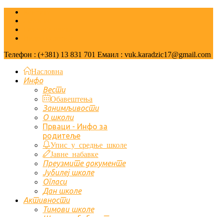
Контакт
Летопис
Галерија слика
Видео галерија
Телефон : (+381) 13 831 701 Емаил : vuk.karadzic17@gmail.com
Насловна
Инфо
Вести
Обавештења
Занимљивости
О школи
Првaци - Инфо за
родитеље
Упис у средње школе
Јавне набавке
Преузмите документе
Јубилеј школе
Огласи
Дан школе
Активности
Тимови школе