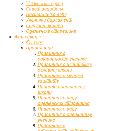
Школски одбор
Савет родитеља
Наставничко веће
Ученички парламент
Стручни активи
Одељенске старешине
Акти школе
Статут
Правилници
Правилник о
одговорности ученика
Правилник о испитима у
основној школи
Правилник о мерама
заштите
Правила понашања у
школи
Правилник о раду
одељенских старешина
Правилник о раду
Правилник о оцењивању
ученика
Правилник о