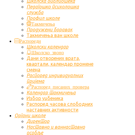
Школска библиотека
Педагошко психолошка
служба
Профил школе
Такмичења
Продужени боравак
Такмичења ван школе
Распореди
Школски календар
Школско звоно
Дани отворених врата,
квартали, календар промене
смена
Распоред индивидуалних
пријема
Распоред писаних провера
Календар такмичења
Избор уџбеника
Распоред часова слободних
наставних активности
Органи школе
Директор
Наставно и ваннаставно
особље