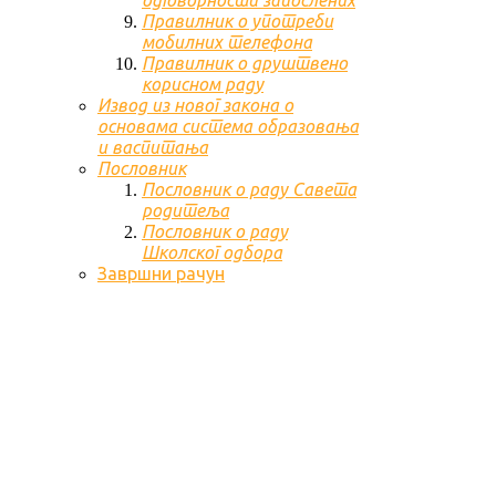
одговорности запослених
Правилник о употреби
мобилних телефона
Правилник о друштвено
корисном раду
Извод из новог закона о
основама система образовања
и васпитања
Пословник
Пословник о раду Савета
родитеља
Пословник о раду
Школског одбора
Завршни рачун