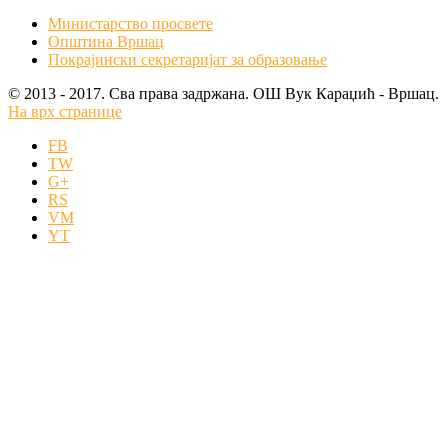
Министарство просвете
Општина Вршац
Покрајински секретаријат за образовање
© 2013 - 2017. Сва права задржана. OШ Вук Караџић - Вршац.
На врх странице
FB
TW
G+
RS
VM
YT