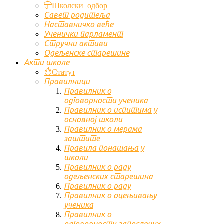
Школски одбор
Савет родитеља
Наставничко веће
Ученички парламент
Стручни активи
Одељенске старешине
Акти школе
Статут
Правилници
Правилник о
одговорности ученика
Правилник о испитима у
основној школи
Правилник о мерама
заштите
Правила понашања у
школи
Правилник о раду
одељенских старешина
Правилник о раду
Правилник о оцењивању
ученика
Правилник о