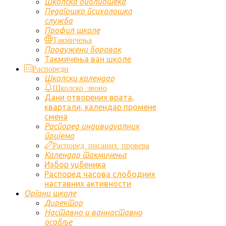
Школска библиотека
Педагошко психолошка
служба
Профил школе
Такмичења
Продужени боравак
Такмичења ван школе
Распореди
Школски календар
Школско звоно
Дани отворених врата,
квартали, календар промене
смена
Распоред индивидуалних
пријема
Распоред писаних провера
Календар такмичења
Избор уџбеника
Распоред часова слободних
наставних активности
Органи школе
Директор
Наставно и ваннаставно
особље