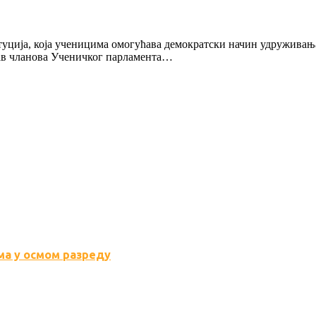
уција, која ученицима омогућава демократски начин удруживања
тав чланова Ученичког парламента…
а у осмом разреду