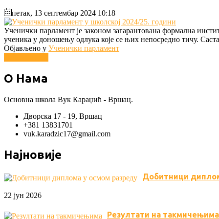
петак, 13 септембар 2024 10:18
Ученички парламент је законом загарантована формална инстит
ученика у доношењу одлука које се њих непосредно тичу. Сас
Објављено у
Ученички парламент
Опширније...
О Нама
Основна школа Вук Караџић - Вршац.
Дворска 17 - 19, Вршац
+381 13831701
vuk.karadzic17@gmail.com
Најновије
Добитници диплом
22 јун 2026
Резултати на такмичењима