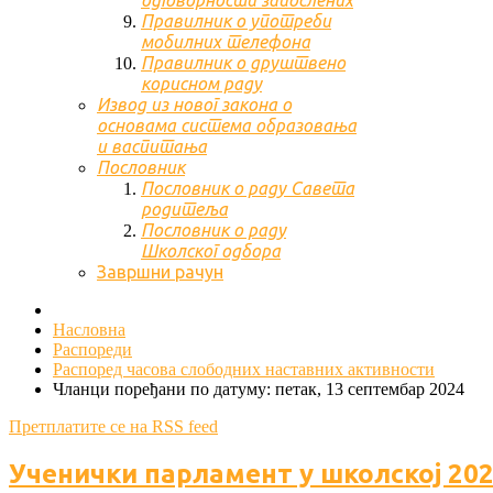
одговорности запослених
Правилник о употреби
мобилних телефона
Правилник о друштвено
корисном раду
Извод из новог закона о
основама система образовања
и васпитања
Пословник
Пословник о раду Савета
родитеља
Пословник о раду
Школског одбора
Завршни рачун
Насловна
Распореди
Распоред часова слободних наставних активности
Чланци поређани по датуму: петак, 13 септембар 2024
Претплатите се на RSS feed
Ученички парламент у школској 202