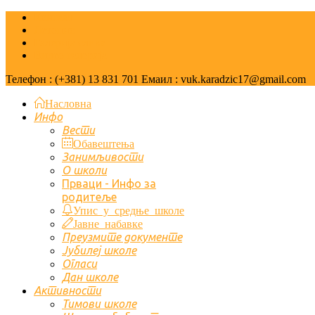
Контакт
Летопис
Галерија слика
Видео галерија
Телефон : (+381) 13 831 701 Емаил : vuk.karadzic17@gmail.com
Насловна
Инфо
Вести
Обавештења
Занимљивости
О школи
Првaци - Инфо за
родитеље
Упис у средње школе
Јавне набавке
Преузмите документе
Јубилеј школе
Огласи
Дан школе
Активности
Тимови школе