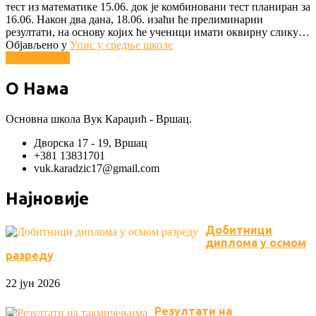
тест из математике 15.06. док је комбиновани тест планиран за
16.06. Након два дана, 18.06. изаћи ће прелиминарни
резултати, на основу којих ће ученици имати оквирну слику…
Објављено у
Упис у средње школе
Опширније...
О Нама
Основна школа Вук Караџић - Вршац.
Дворска 17 - 19, Вршац
+381 13831701
vuk.karadzic17@gmail.com
Најновије
Добитници
диплома у осмом
разреду
22 јун 2026
Резултати на