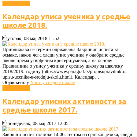
Опширније...
Календар уписа ученика у средње
школе 2018.
уторак, 08 мај 2018 11:52
Приближава се термин одржавања Завршног испита за
осмаке, након чега следи упис ученика у одабране средње
школе према утврђеним критеријумима, а на основу
Правилника о упису ученика у средњу школу за школску
2018/2019. годину (https://www.paragraf.rs/propisi/pravilnik-o-
upisu-ucenika-u-srednju-skolu.html). Календар…
Објављено у
Упис у средње школе
Опширније...
Календар уписних активности за
средње школе 2017.
понедељак, 08 мај 2017 12:05
Завршни испит почиње 14.06. тестом из српског језика, следи