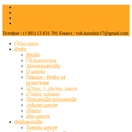
Контакт
Летопис
Галерија слика
Видео галерија
Телефон : (+381) 13 831 701 Емаил : vuk.karadzic17@gmail.com
Насловна
Инфо
Вести
Обавештења
Занимљивости
О школи
Првaци - Инфо за
родитеље
Упис у средње школе
Јавне набавке
Преузмите документе
Јубилеј школе
Огласи
Дан школе
Активности
Тимови школе