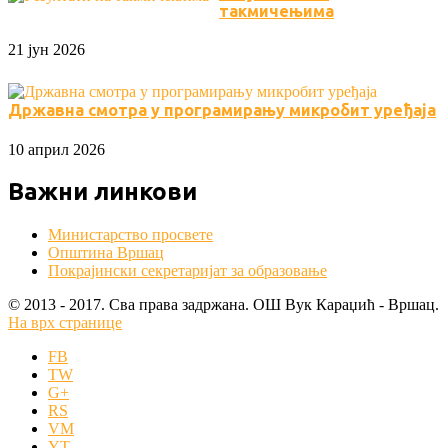
такмичењима
21 јун 2026
Државна смотра у програмирању микробит уређаја
10 април 2026
Важни линкови
Министарство просвете
Општина Вршац
Покрајински секретаријат за образовање
© 2013 - 2017. Сва права задржана. OШ Вук Караџић - Вршац.
На врх странице
FB
TW
G+
RS
VM
YT