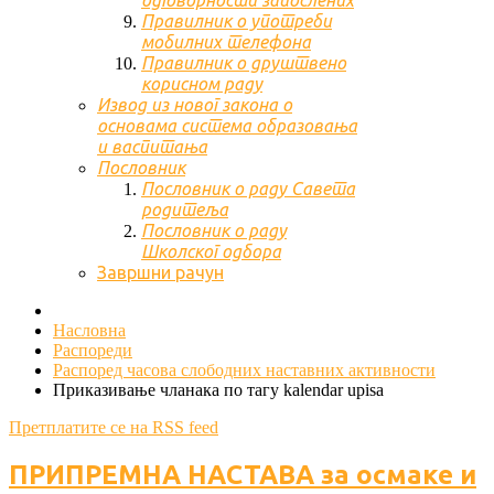
одговорности запослених
Правилник о употреби
мобилних телефона
Правилник о друштвено
корисном раду
Извод из новог закона о
основама система образовања
и васпитања
Пословник
Пословник о раду Савета
родитеља
Пословник о раду
Школског одбора
Завршни рачун
Насловна
Распореди
Распоред часова слободних наставних активности
Приказивање чланака по тагу kalendar upisa
Претплатите се на RSS feed
ПРИПРЕМНА НАСТАВА за осмаке и