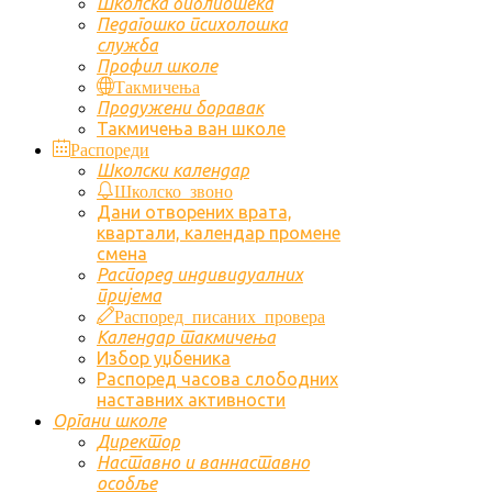
Школска библиотека
Педагошко психолошка
служба
Профил школе
Такмичења
Продужени боравак
Такмичења ван школе
Распореди
Школски календар
Школско звоно
Дани отворених врата,
квартали, календар промене
смена
Распоред индивидуалних
пријема
Распоред писаних провера
Календар такмичења
Избор уџбеника
Распоред часова слободних
наставних активности
Органи школе
Директор
Наставно и ваннаставно
особље