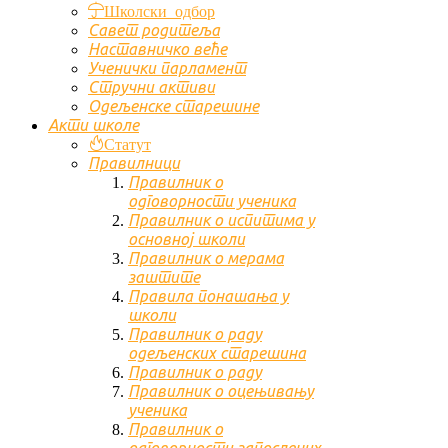
Школски одбор
Савет родитеља
Наставничко веће
Ученички парламент
Стручни активи
Одељенске старешине
Акти школе
Статут
Правилници
Правилник о
одговорности ученика
Правилник о испитима у
основној школи
Правилник о мерама
заштите
Правила понашања у
школи
Правилник о раду
одељенских старешина
Правилник о раду
Правилник о оцењивању
ученика
Правилник о