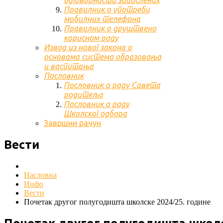
одговорности запослених
Правилник о употреби
мобилних телефона
Правилник о друштвено
корисном раду
Извод из новог закона о
основама система образовања
и васпитања
Пословник
Пословник о раду Савета
родитеља
Пословник о раду
Школског одбора
Завршни рачун
Вести
Насловна
Инфо
Вести
Почетак другог полугодишта школске 2024/25. године